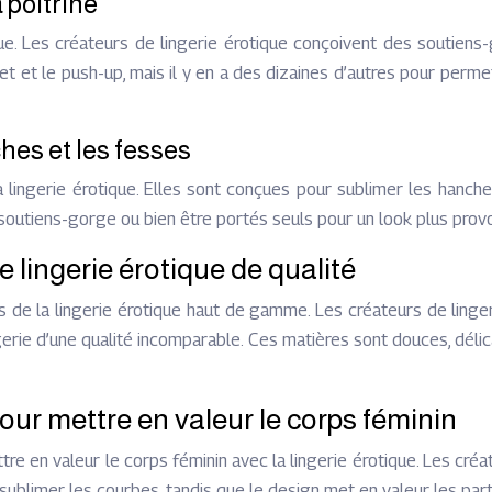
 poitrine
que. Les créateurs de lingerie érotique conçoivent des soutien
t et le push-up, mais il y en a des dizaines d’autres pour perm
hes et les fesses
la lingerie érotique. Elles sont conçues pour sublimer les han
 soutiens-gorge ou bien être portés seuls pour un look plus prov
lingerie érotique de qualité
s de la lingerie érotique haut de gamme. Les créateurs de ling
gerie d’une qualité incomparable. Ces matières sont douces, délica
our mettre en valeur le corps féminin
e en valeur le corps féminin avec la lingerie érotique. Les créat
ublimer les courbes, tandis que le design met en valeur les part