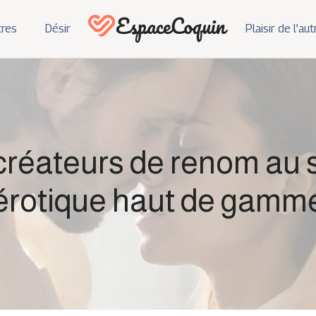
res
Désir
Plaisir de l’aut
créateurs de renom au s
érotique haut de gamm