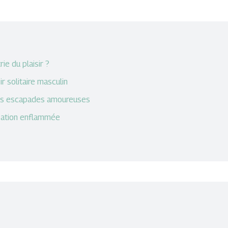
e du plaisir ?
r solitaire masculin
des escapades amoureuses
rsation enflammée