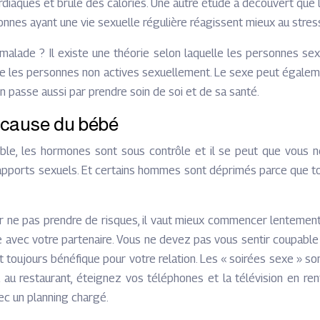
diaques et brûle des calories. Une autre étude a découvert que l’
es ayant une vie sexuelle régulière réagissent mieux au stress e
alade ? Il existe une théorie selon laquelle les personnes se
e les personnes non actives sexuellement. Le sexe peut égaleme
n passe aussi par prendre soin de soi et de sa santé.
à cause du bébé
ble, les hormones sont sous contrôle et il se peut que vous ne
apports sexuels. Et certains hommes sont déprimés parce que to
ur ne pas prendre de risques, il vaut mieux commencer lentem
avec votre partenaire. Vous ne devez pas vous sentir coupable d
toujours bénéfique pour votre relation. Les « soirées sexe » s
au restaurant, éteignez vos téléphones et la télévision en rent
c un planning chargé.