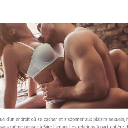
e d’un endroit où se cacher et s’adonner aux plaisirs sexuels, 
ns même penser à faire l’amour. Les relations à part entière d