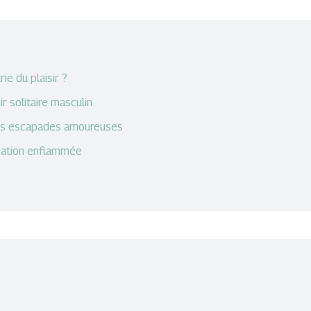
e du plaisir ?
r solitaire masculin
des escapades amoureuses
rsation enflammée