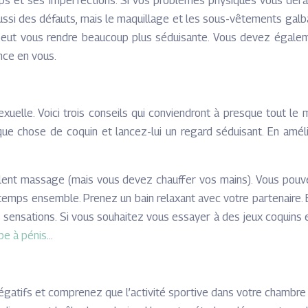
rps et ses imperfections. Si vos problèmes physiques vous dé
aussi des défauts, mais le maquillage et les sous-vêtements galba
s peut vous rendre beaucoup plus séduisante. Vous devez éga
nce en vous.
xuelle. Voici trois conseils qui conviendront à presque tout le 
lque chose de coquin et lancez-lui un regard séduisant. En amé
ellent massage (mais vous devez chauffer vos mains). Vous po
 temps ensemble. Prenez un bain relaxant avec votre partenaire.
sensations. Si vous souhaitez vous essayer à des jeux coquins et 
e à pénis
…
 négatifs et comprenez que l’activité sportive dans votre chamb