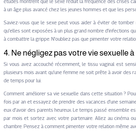
études montrent que le sexe réduit la fréquence des crises car
à un âge plus avancé chez les jeunes hommes et que les personn
Saviez-vous que le sexe peut vous aider à éviter de tomber m
qu’elles sont exposées à un plus grand nombre d’infections qu
à combattre la grippe. N’oubliez pas que pimenter votre relatio
4. Ne négligez pas votre vie sexuelle 
Si vous avez accouché récemment, le tissu vaginal est sensi
plusieurs mois avant qu’une femme ne soit prête à avoir des r
de temps pour lui.
Comment améliorer sa vie sexuelle dans cette situation ? Po
fois par an et essayez de prendre des vacances d’une semaine 
eux d’avoir des parents heureux. Le temps passé ensemble est 
par mois et sortez avec votre partenaire. Allez au cinéma ou 
chambre. Pensez à comment pimenter votre relation même ave