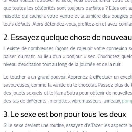
Si vous voulez retrouver le sexe, vous devez aimer votre co
que toutes les célébrités sont toujours parfaites ? Elles ont 
nuisette qui cachera votre ventre et la lumière des bougie
leurs défauts. Alors détendez-vous, profitez-en et ayez confia
2. Essayez quelque chose de nouveau
Il existe de nombreuses façons de rajeunir votre connexion se
baiser du matin au lieu d’un « bonjour » sec. Chuchotez que
niveau d’excitation tout au long de la journée et de la nuit.
Le toucher a un grand pouvoir. Apprenez à effectuer un exc
savoureuses, comme la vanille ou le chocolat. Passez plus de
des jouets sexuels et le Kama Sutra pour obtenir de nouvelles 
des tas de différents : menottes, vibromasseurs, anneaux,
pomp
3. Le sexe est bon pour tous les deux
Si le sexe devient une routine, essayez d’effacer les aspects